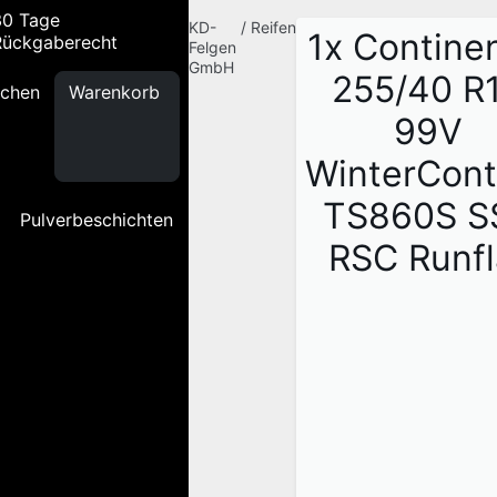
30 Tage
KD-
/
Reifen
1x Continen
Rückgaberecht
Felgen
GmbH
255/40 R
chen
Warenkorb
99V
WinterCont
TS860S S
Pulverbeschichten
RSC Runfl