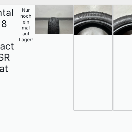
tal
Nur
1
noch
/
18
ein
6
mal
auf
Lager!
act
SR
at