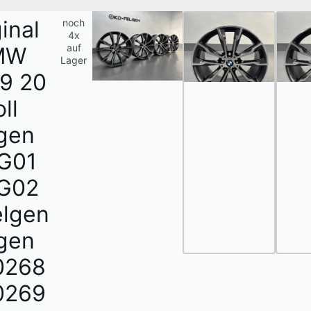
inal
noch
1
4x
/
auf
MW
5
Lager
9 20
ll
gen
G01
G02
elgen
gen
0268
0269